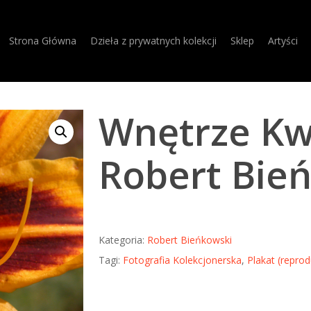
Strona Główna
Dzieła z prywatnych kolekcji
Sklep
Artyści
Wnętrze Kw
Robert Bie
Kategoria:
Robert Bieńkowski
Tagi:
Fotografia Kolekcjonerska
,
Plakat (reprod