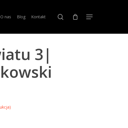
search
O nas
Blog
Kontakt
Menu
iatu 3|
ńkowski
ukcja)