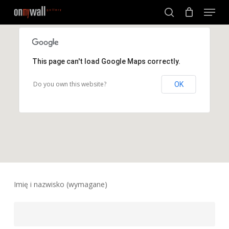
Menu
Skip
to
search
Close
main
Menu
content
This page can't load Google Maps correctly.
Do you own this website?
OK
Imię i nazwisko (wymagane)