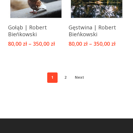
na
na
stronie
stronie
Ten
Ten
produktu
produktu
Gołąb | Robert
Gęstwina | Robert
produkt
produkt
Bieńkowski
Bieńkowski
ma
ma
80,00
zł
–
350,00
zł
80,00
zł
–
350,00
zł
wiele
wiele
wariantów.
wariantów.
Opcje
Opcje
można
można
wybrać
wybrać
1
2
Next
na
na
stronie
stronie
produktu
produktu