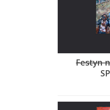
Festyn n
S