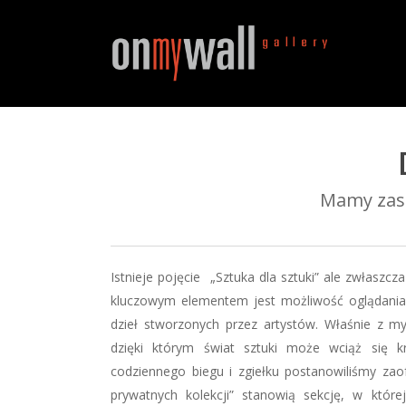
Skip
to
main
content
Hit enter to search or ESC to close
Mamy zasz
Istnieje pojęcie „Sztuka dla sztuki” ale zwłaszc
kluczowym elementem jest możliwość oglądania, 
dzieł stworzonych przez artystów. Właśnie z myś
dzięki którym świat sztuki może wciąż się 
codziennego biegu i zgiełku postanowiliśmy za
prywatnych kolekcji” stanowią sekcję, w któr