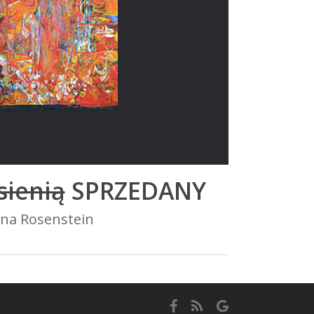
sienią
SPRZEDANY
rna Rosenstein
facebook
RSS
google-