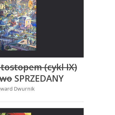
tostopem (cykl IX)
owo
SPRZEDANY
dward Dwurnik