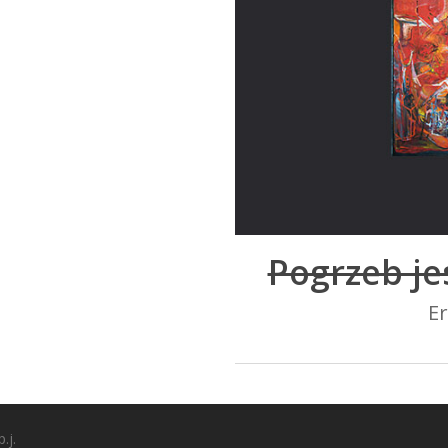
Pogrzeb je
E
.j.