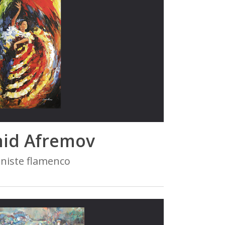
id Afremov
niste flamenco