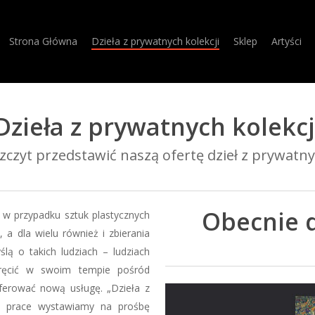
Strona Główna
Dzieła z prywatnych kolekcji
Sklep
Artyści
Dzieła z prywatnych kolekcj
czyt przedstawić naszą ofertę dzieł z prywatnyc
Obecnie 
za w przypadku sztuk plastycznych
a dla wielu również i zbierania
lą o takich ludziach – ludziach
kręcić w swoim tempie pośród
oferować nową usługę. „Dzieła z
ej prace wystawiamy na prośbę