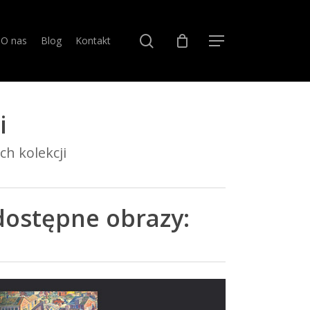
search
O nas
Blog
Kontakt
Menu
i
h kolekcji
dostępne obrazy: