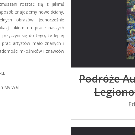
zmuszeni rozstać się z jakimś
 sposób znajdziemy nowe ściany,
elnych obrazów. Jednocześnie
okazji okiem na prace naszych
przyczyni się do tego, że lepiej
 prac artystów mało znanych i
iadomości miłośników i znawców
ku,
Podróże Au
On My Wall
Legion
E