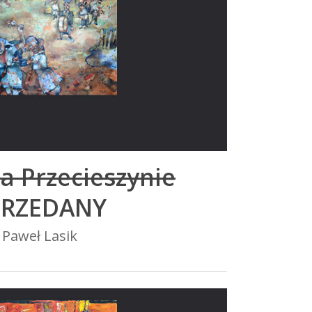
a Przecieszynie
PRZEDANY
Paweł Lasik