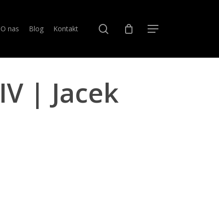
search
O nas
Blog
Kontakt
Menu
IV | Jacek