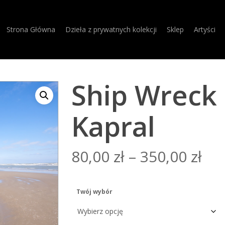
Strona Główna
Dzieła z prywatnych kolekcji
Sklep
Artyści
Ship Wreck 
Kapral
80,00
zł
–
350,00
zł
Twój wybór