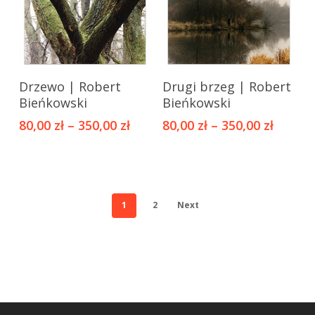
można
można
wybrać
wybrać
na
na
stronie
stronie
Ten
Ten
produktu
produktu
Drzewo | Robert
Drugi brzeg | Robert
produkt
produkt
Bieńkowski
Bieńkowski
ma
ma
80,00
zł
–
350,00
zł
80,00
zł
–
350,00
zł
wiele
wiele
wariantów.
wariantów.
Opcje
Opcje
można
można
wybrać
wybrać
1
2
Next
na
na
stronie
stronie
produktu
produktu