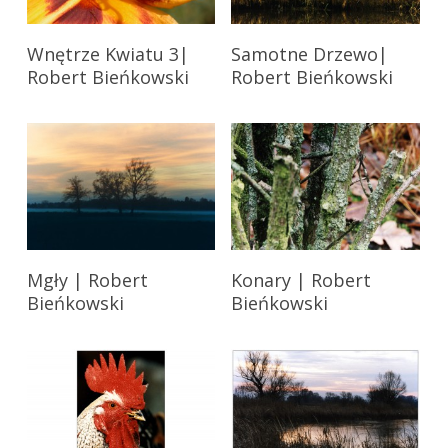
stronie
stronie
produktu
produktu
Wnętrze Kwiatu 3|
Samotne Drzewo|
Robert Bieńkowski
Robert Bieńkowski
Mgły | Robert
Konary | Robert
Bieńkowski
Bieńkowski