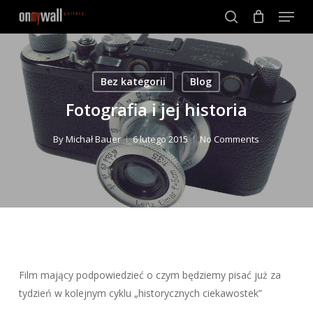
Menu
Skip
to
search
Close
main
Menu
content
Bez kategorii
Blog
Fotografia i jej historia
By
Michał Bauer
6 lutego 2015
No Comments
Film mający podpowiedzieć o czym będziemy pisać już za
tydzień w kolejnym cyklu „historycznych ciekawostek”