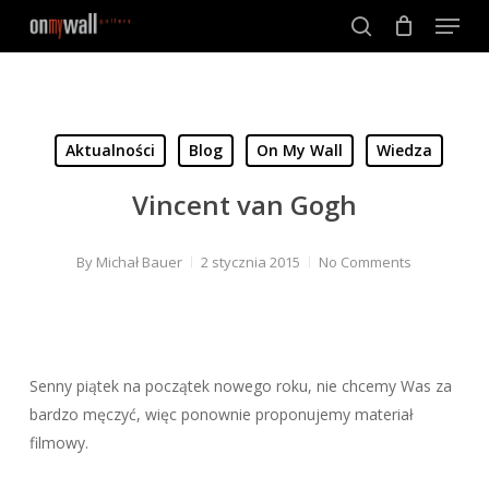
Menu
Skip
to
search
Close
main
Menu
content
Aktualności
Blog
On My Wall
Wiedza
Vincent van Gogh
By
Michał Bauer
2 stycznia 2015
No Comments
Senny piątek na początek nowego roku, nie chcemy Was za
bardzo męczyć, więc ponownie proponujemy materiał
filmowy.