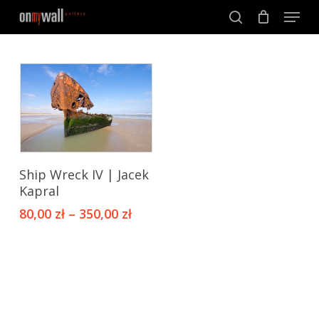
Menu
Skip
to
search
Close
main
Menu
content
Ten
Ship Wreck IV | Jacek
produkt
Kapral
ma
80,00
zł
–
350,00
zł
wiele
wariantów.
Opcje
można
wybrać
na