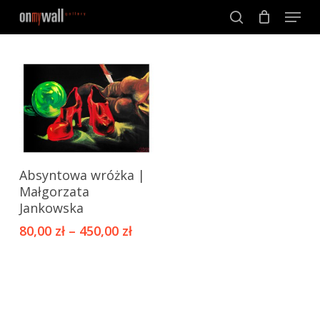
Menu
Skip
to
search
Close
main
Menu
content
Ten
Absyntowa wróżka |
produkt
Małgorzata
ma
Jankowska
wiele
80,00
zł
–
450,00
zł
wariantów.
Opcje
można
wybrać
na