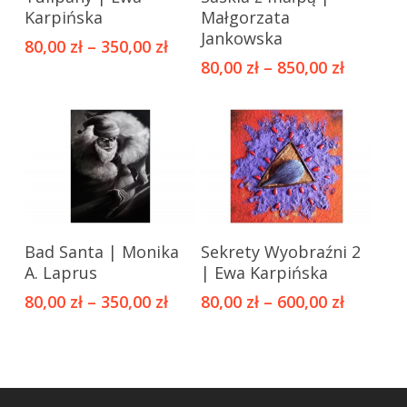
produkt
produkt
Karpińska
Małgorzata
ma
ma
Jankowska
80,00
zł
–
350,00
zł
wiele
wiele
80,00
zł
–
850,00
zł
wariantów.
wariantów.
Opcje
Opcje
można
można
wybrać
wybrać
na
na
stronie
stronie
produktu
produktu
Ten
Ten
Bad Santa | Monika
Sekrety Wyobraźni 2
produkt
produkt
A. Laprus
| Ewa Karpińska
ma
ma
80,00
zł
–
350,00
zł
80,00
zł
–
600,00
zł
wiele
wiele
wariantów.
wariantów.
Opcje
Opcje
można
można
wybrać
wybrać