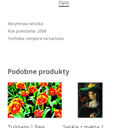
Opis
Absyntowa wróżka
Rok powstania: 2008
Technika: tempera na kartonie
Podobne produkty
Ten
Ten
Tulipany | Ewa
Saskia z małpą |