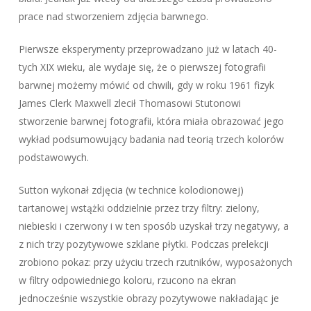
prace nad stworzeniem zdjęcia barwnego.
Pierwsze eksperymenty przeprowadzano już w latach 40-
tych XIX wieku, ale wydaje się, że o pierwszej fotografii
barwnej możemy mówić od chwili, gdy w roku 1961 fizyk
James Clerk Maxwell zlecił Thomasowi Stutonowi
stworzenie barwnej fotografii, która miała obrazować jego
wykład podsumowujący badania nad teorią trzech kolorów
podstawowych.
Sutton wykonał zdjęcia (w technice kolodionowej)
tartanowej wstążki oddzielnie przez trzy filtry: zielony,
niebieski i czerwony i w ten sposób uzyskał trzy negatywy, a
z nich trzy pozytywowe szklane płytki. Podczas prelekcji
zrobiono pokaz: przy użyciu trzech rzutników, wyposażonych
w filtry odpowiedniego koloru, rzucono na ekran
jednocześnie wszystkie obrazy pozytywowe nakładając je