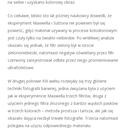
na siebie i uzyskano kolorowy obraz.
Co ciekawe, blisko sto lat później naukowcy dowiedli, że
eksperyment Maxwella i Suttona nie powinien był się
powieść, gdyż materiał używany w procesie kolodionowym
jest czuły tylko na światło niebieskie. Po wnikliwej analizie
okazało się jednak, że filtr zielony był w istocie
zielononiebieski, natomiast negatyw oświetlany przez filtr
czerwony zarejestrował odbite przez niego promieniowanie
ultrafioletowe.
W drugiej połowie XIX wieku rozwijały się trzy główne
techniki fotografii barwnej, jedna związana była z użyciem
jak w eksperymencie Maxwella trzech filtrów, druga z
użyciem jednego filtra złożonego z bardzo wąskich pasków
w trzech kolorach – metoda prostsza i tańsza, ale jak się
okazało dająca niezbyt trwałe fotografie. Trzecia natomiast
polegała na użyciu odpowiedniego materiału