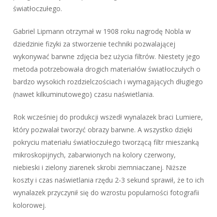
światłoczułego.
Gabriel Lipmann otrzymał w 1908 roku nagrodę Nobla w
dziedzinie fizyki za stworzenie techniki pozwalającej
wykonywać barwne zdjęcia bez użycia filtrów. Niestety jego
metoda potrzebowała drogich materiałów światłoczułych o
bardzo wysokich rozdzielczościach i wymagających długiego
(nawet kilkuminutowego) czasu naświetlania.
Rok wcześniej do produkcji wszedł wynalazek braci Lumiere,
który pozwalał tworzyć obrazy barwne. A wszystko dzięki
pokryciu materiału światłoczułego tworzącą filtr mieszanką
mikroskopijnych, zabarwionych na kolory czerwony,
niebieski i zielony ziarenek skrobi ziemniaczanej. Niższe
koszty i czas naświetlania rzędu 2-3 sekund sprawił, że to ich
wynalazek przyczynił się do wzrostu popularności fotografii
kolorowej.