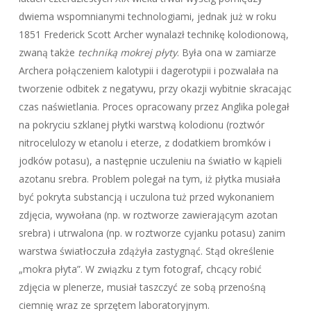
dwiema wspomnianymi technologiami, jednak już w roku
1851 Frederick Scott Archer wynalazł technikę kolodionową,
zwaną także
techniką mokrej płyty
. Była ona w zamiarze
Archera połączeniem kalotypii i dagerotypii i pozwalała na
tworzenie odbitek z negatywu, przy okazji wybitnie skracając
czas naświetlania. Proces opracowany przez Anglika polegał
na pokryciu szklanej płytki warstwą kolodionu (roztwór
nitrocelulozy w etanolu i eterze, z dodatkiem bromków i
jodków potasu), a następnie uczuleniu na światło w kąpieli
azotanu srebra. Problem polegał na tym, iż płytka musiała
być pokryta substancją i uczulona tuż przed wykonaniem
zdjęcia, wywołana (np. w roztworze zawierającym azotan
srebra) i utrwalona (np. w roztworze cyjanku potasu) zanim
warstwa światłoczuła zdążyła zastygnąć. Stąd określenie
„mokra płyta”. W związku z tym fotograf, chcący robić
zdjęcia w plenerze, musiał taszczyć ze sobą przenośną
ciemnię wraz ze sprzętem laboratoryjnym.