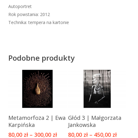
Autoportret
Rok powstania: 2012
Technika: tempera na kartonie
Podobne produkty
Ten
Ten
Metamorfoza 2 | Ewa
Głód 3 | Małgorzata
produkt
produkt
Karpińska
Jankowska
ma
ma
80,00
zł
–
300,00
zł
80,00
zł
–
450,00
zł
wiele
wiele