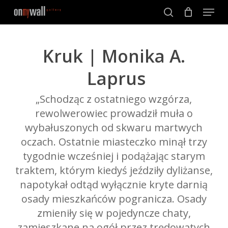
Menu
Skip
to
search
Close
main
Menu
content
Kruk | Monika A.
Laprus
„Schodząc z ostatniego wzgórza,
rewolwerowiec prowadził muła o
wybałuszonych od skwaru martwych
oczach. Ostatnie miasteczko minął trzy
tygodnie wcześniej i podążając starym
traktem, którym kiedyś jeździły dyliżanse,
napotykał odtąd wyłącznie kryte darnią
osady mieszkańców pogranicza. Osady
zmieniły się w pojedyncze chaty,
zamieszkane na ogół przez trędowatych